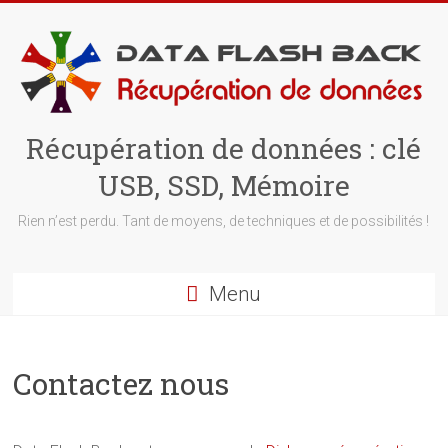
Skip
to
content
Récupération de données : clé
USB, SSD, Mémoire
Rien n’est perdu. Tant de moyens, de techniques et de possibilités !
Menu
Contactez nous